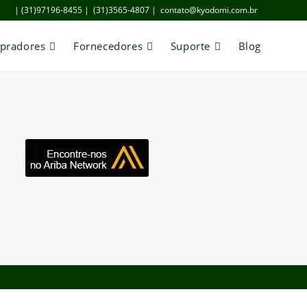
| (31)97196-8455 |
(31)3565-4807 |
contato@kyodomi.com.br
pradores
Fornecedores
Suporte
Blog