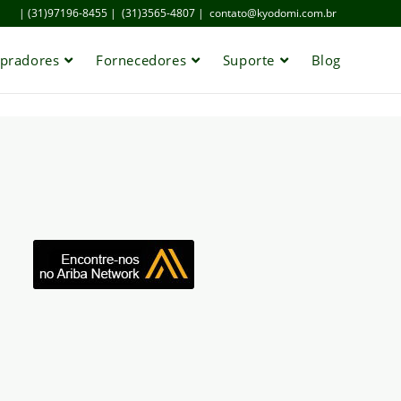
| (31)97196-8455 |
(31)3565-4807 |
contato@kyodomi.com.br
pradores
Fornecedores
Suporte
Blog