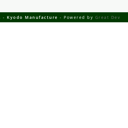
4 -
Kyodo Manufacture
- Powered by
Great Dev