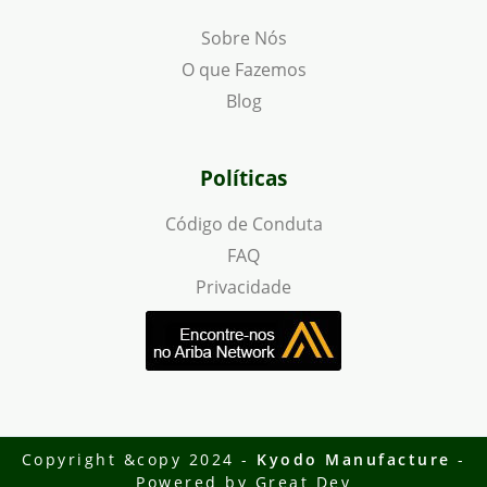
Sobre Nós
O que Fazemos
Blog
Políticas
Código de Conduta
FAQ
Privacidade
Copyright &copy 2024 -
Kyodo Manufacture
-
Powered by
Great Dev