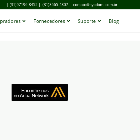
| (31)97196-8455 |
(31)3565-4807 |
contato@kyodomi.com.br
pradores
Fornecedores
Suporte
Blog