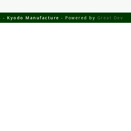
4 -
Kyodo Manufacture
- Powered by
Great Dev