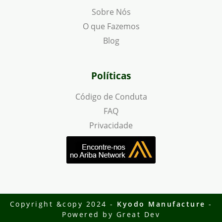
Sobre Nós
O que Fazemos
Blog
Políticas
Código de Conduta
FAQ
Privacidade
Copyright &copy 2024 -
Kyodo Manufacture
-
Powered by
Great Dev