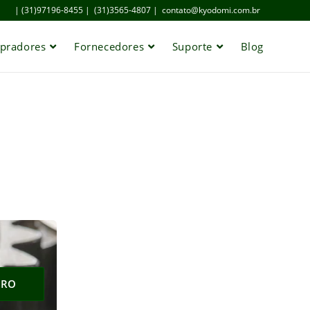
| (31)97196-8455 |
(31)3565-4807 |
contato@kyodomi.com.br
pradores
Fornecedores
Suporte
Blog
IRO